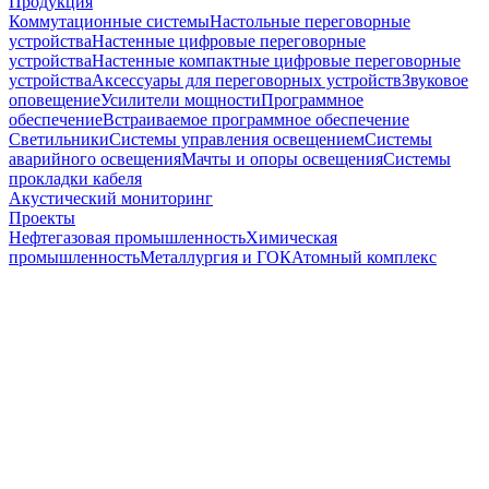
Продукция
Коммутационные системы
Настольные переговорные
устройства
Настенные цифровые переговорные
устройства
Настенные компактные цифровые переговорные
устройства
Аксессуары для переговорных устройств
Звуковое
оповещение
Усилители мощности
Программное
обеспечение
Встраиваемое программное обеспечение
Светильники
Системы управления освещением
Системы
аварийного освещения
Мачты и опоры освещения
Системы
прокладки кабеля
Акустический мониторинг
Проекты
Нефтегазовая промышленность
Химическая
промышленность
Металлургия и ГОК
Атомный комплекс