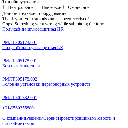
Тип оборудования
Центральное
Шлюзовое
Оконечное
Дополнительное оборудование
Thank you! Your submission has been received!
Oops! Something went wrong while submitting the form.
Полукабина звукозащитная HR
РМЛТ.305173.001
Полукабина звукозащитная LR
РМЛТ.305178.001
Козырек защитный
РМЛТ.305178.002
Колонна установки переговорных устройств
РМЛТ.301332.001
+91-9560355880
О компании
Решения
Сервис
Проектировщикам
Новости и
статьи
Контакты